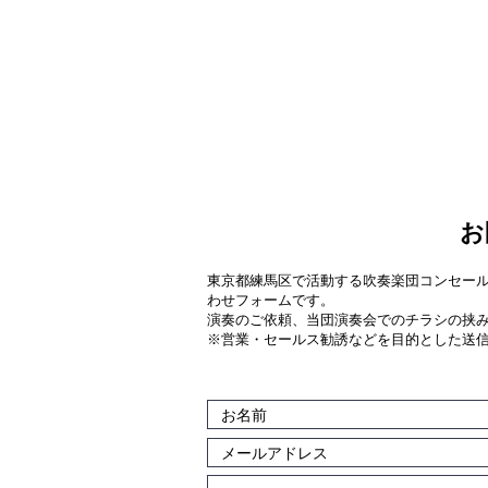
東京
コンセール・リベルテ・
ホーム
演奏会情報
活動記録
お
東京都練馬区で活動する吹奏楽団コンセー
わせフォームです。
演奏のご依頼、当団演奏会でのチラシの挟
※営業・セールス勧誘などを目的とした送